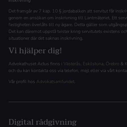
Inskrivning
Det framgår av 7 kap. 10 § jordabalken att servitut får inskri
genom en ansökan om inskrivning till Lantmäteriet. Ett serv
fastigheten överlåts till ny ägare. Detta gäller som utgångsp
Det kan däremot uppstå tvister kring servitutets existens oc
situationer där det saknas inskrivning.
Vi hjälper dig!
Advokathuset Actus finns i
Västerås
,
Eskilstuna
,
Örebro
&
K
och du kan kontakta oss via telefon, mejl eller via vårt kon
Vår profil hos
Advokatsamfundet
.
Digital rådgivning