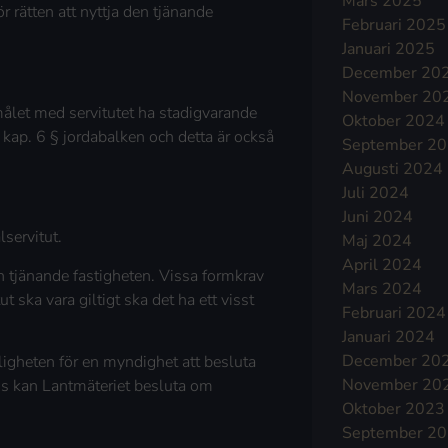
Mars 2025
r rätten att nyttja den tjänande
Februari 2025
Januari 2025
December 20
November 20
målet med servitutet ha stadigvarande
Oktober 2024
7 kap. 6 § jordabalken och detta är också
September 2
Augusti 2024
Juli 2024
Juni 2024
lservitut.
Maj 2024
April 2024
den tjänande fastigheten. Vissa formkrav
Mars 2024
tut ska vara giltigt ska det ha ett visst
Februari 2024
Januari 2024
December 20
öjligheten för en myndighet att besluta
November 20
lvis kan Lantmäteriet besluta om
Oktober 2023
September 2