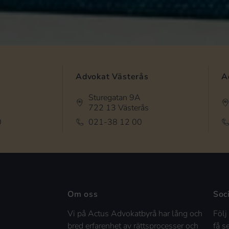
Advokat Västerås
A
Sturegatan 9A
722 13 Västerås
0
021-38 12 00
Om oss
Soc
Vi på Actus Advokatbyrå har lång och
Följ
bred erfarenhet av rättsprocesser och
få s