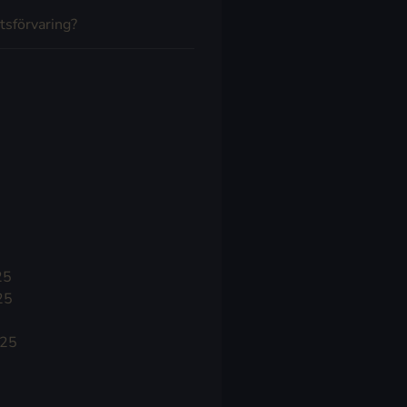
tsförvaring?
25
25
025