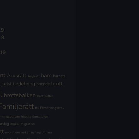
19
19
019
nt
Arvsrätt
barn
barnets
Asylrätt
brott
jurist
bodelning
boende
l
brottsbalken
Brottsoffer
Familjerätt
fel
Försörjningskrav
ärningsperson
högsta domstolen
örslag
makar
migration
tt
migrationsverket
ny lagstiftning