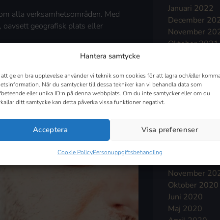
Januari 2022
 inom alla verksamhetsområden. Med
December 20
, oavsett geografisk plats eller
November 20
Oktober 2021
September 2
Hantera samtycke
Augusti 2021
 att ge en bra upplevelse använder vi teknik som cookies för att lagra och/eller komma
Juli 2021
etsinformation. När du samtycker till dessa tekniker kan vi behandla data som
Juni 2021
fbeteende eller unika ID:n på denna webbplats. Om du inte samtycker eller om du
Maj 2021
rkallar ditt samtycke kan detta påverka vissa funktioner negativt.
April 2021
Mars 2021
Acceptera
Visa preferenser
Februari 2021
Januari 2021
Cookie Policy
Personuppgiftsbehandling
December 20
November 20
Oktober 2020
Juni 2020
Maj 2020