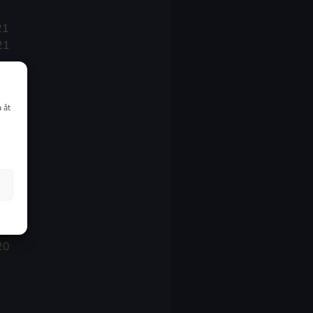
21
21
021
 åt
20
20