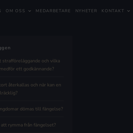
G
OM OSS
MEDARBETARE
NYHETER
KONTAKT
äggen
t strafföreläggande och vilka
medför ett godkännande?
kort återkallas och när kan en
lräcklig?
ngdomar dömas till fängelse?
t att rymma från fängelset?