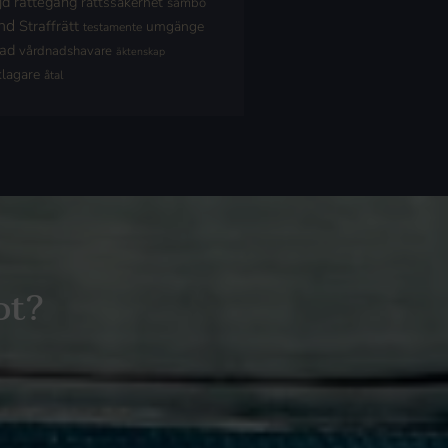
jd
rättegång
rättssäkerhet
sambo
nd
Straffrätt
umgänge
testamente
nad
vårdnadshavare
äktenskap
klagare
åtal
ot?