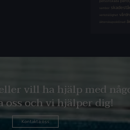
påföl
personskada
skadestå
sambor
vård
verkställighet
å
äktenskapsskillnad
eller vill ha hjälp med någ
 oss och vi hjälper dig!
Kontakta oss