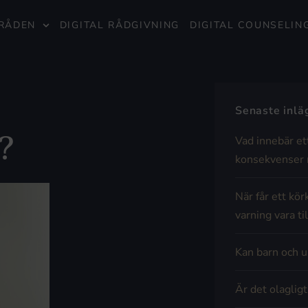
RÅDEN
DIGITAL RÅDGIVNING
DIGITAL COUNSELIN
Senaste inl
?
Vad innebär et
konsekvenser 
När får ett kör
varning vara til
Kan barn och u
Är det olaglig