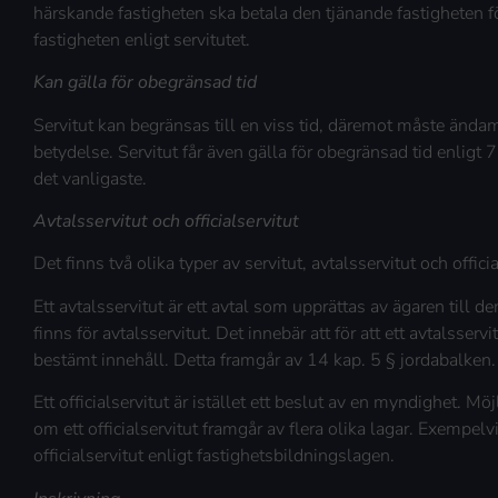
härskande fastigheten ska betala den tjänande fastigheten fö
fastigheten enligt servitutet.
Kan gälla för obegränsad tid
Servitut kan begränsas till en viss tid, däremot måste ända
betydelse. Servitut får även gälla för obegränsad tid enligt 
det vanligaste.
Avtalsservitut och officialservitut
Det finns två olika typer av servitut, avtalsservitut och officia
Ett avtalsservitut är ett avtal som upprättas av ägaren till 
finns för avtalsservitut. Det innebär att för att ett avtalsservi
bestämt innehåll. Detta framgår av 14 kap. 5 § jordabalken.
Ett officialservitut är istället ett beslut av en myndighet. M
om ett officialservitut framgår av flera olika lagar. Exempe
officialservitut enligt fastighetsbildningslagen.