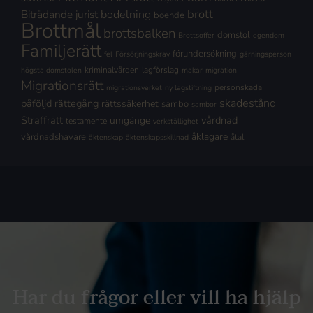
brott
Biträdande jurist
bodelning
boende
Brottmål
brottsbalken
domstol
Brottsoffer
egendom
Familjerätt
förundersökning
fel
Försörjningskrav
gärningsperson
kriminalvården
lagförslag
högsta domstolen
makar
migration
Migrationsrätt
personskada
migrationsverket
ny lagstiftning
skadestånd
påföljd
rättegång
rättssäkerhet
sambo
sambor
Straffrätt
vårdnad
umgänge
testamente
verkställighet
åklagare
vårdnadshavare
åtal
äktenskap
äktenskapsskillnad
Har du frågor eller vill ha hjälp