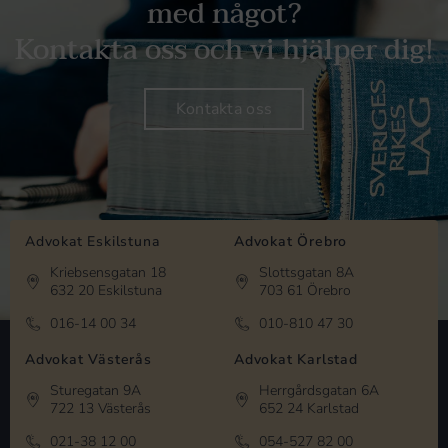
med något?
Kontakta oss och vi hjälper dig!
Kontakta oss
Advokat Eskilstuna
Advokat Örebro
Kriebsensgatan 18
Slottsgatan 8A
632 20 Eskilstuna
703 61 Örebro
016-14 00 34
010-810 47 30
Advokat Västerås
Advokat Karlstad
Sturegatan 9A
Herrgårdsgatan 6A
722 13 Västerås
652 24 Karlstad
021-38 12 00
054-527 82 00