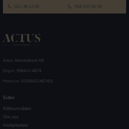
021-38 12 00
054-527 82 00
Actus Advokatbyrå AB
Org.nr: 556412-4674
Moms.nr: SE556412467401
Sidor
Rättsområden
Om oss
Medarbetare