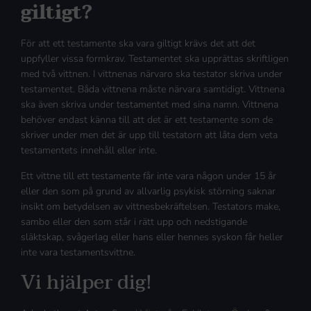
giltigt?
För att ett testamente ska vara giltigt krävs det att det
uppfyller vissa formkrav. Testamentet ska upprättas skriftligen
med två vittnen. I vittnenas närvaro ska testator skriva under
testamentet. Båda vittnena måste närvara samtidigt. Vittnena
ska även skriva under testamentet med sina namn. Vittnena
behöver endast känna till att det är ett testamente som de
skriver under men det är upp till testatorn att låta dem veta
testamentets innehåll eller inte.
Ett vittne till ett testamente får inte vara någon under 15 år
eller den som på grund av allvarlig psykisk störning saknar
insikt om betydelsen av vittnesbekräftelsen. Testators make,
sambo eller den som står i rätt upp och nedstigande
släktskap, svågerlag eller hans eller hennes syskon får heller
inte vara testamentsvittne.
Vi hjälper dig!