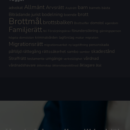
Allmänt
Arvsrätt
barn
advokat
barnets bästa
Asylrätt
brott
Biträdande jurist
bodelning
boende
Brottmål
brottsbalken
domstol
Brottsoffer
egendom
Familjerätt
förundersökning
fel
Försörjningskrav
gärningsperson
kriminalvården
lagförslag
högsta domstolen
makar
migration
Migrationsrätt
personskada
migrationsverket
ny lagstiftning
skadestånd
påföljd
rättegång
rättssäkerhet
sambo
sambor
Straffrätt
vårdnad
umgänge
testamente
verkställighet
åklagare
vårdnadshavare
åtal
äktenskap
äktenskapsskillnad