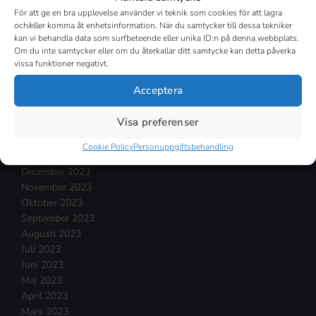
November 2024
För att ge en bra upplevelse använder vi teknik som cookies för att lagra
Oktober 2024
och/eller komma åt enhetsinformation. När du samtycker till dessa tekniker
September 2024
kan vi behandla data som surfbeteende eller unika ID:n på denna webbplats.
Augusti 2024
Om du inte samtycker eller om du återkallar ditt samtycke kan detta påverka
Juli 2024
vissa funktioner negativt.
Juni 2024
Acceptera
Maj 2024
April 2024
Visa preferenser
Mars 2024
Februari 2024
Cookie Policy
Personuppgiftsbehandling
Januari 2024
December 2023
November 2023
Oktober 2023
September 2023
Augusti 2023
Juli 2023
Juni 2023
Maj 2023
April 2023
Mars 2023