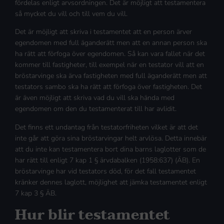
fördelas enligt arvsordningen. Det är möjligt att testamentera
så mycket du vill och till vem du vill.
Det är möjligt att skriva i testamentet att en person ärver
egendomen med full äganderätt men att en annan person ska
ha rätt att förfoga över egendomen. Så kan vara fallet när det
kommer till fastigheter, till exempel när en testator vill att en
bröstarvinge ska ärva fastigheten med full äganderätt men att
testators sambo ska ha rätt att förfoga över fastigheten. Det
är även möjligt att skriva vad du vill ska hända med
egendomen om den du testamenterat till har avlidit.
Det finns ett undantag från testatorfriheten vilket är att det
inte går att göra sina bröstarvingar helt arvlösa. Detta innebär
att du inte kan testamentera bort dina barns laglotter som de
har rätt till enligt 7 kap 1 § ärvdabalken (1958:637) (ÄB). En
bröstarvinge har vid testators död, för det fall testamentet
kränker dennes laglott, möjlighet att jämka testamentet enligt
7 kap 3 § ÄB.
Hur blir testamentet