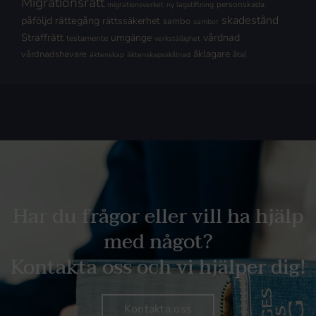
Migrationsrätt
personskada
migrationsverket
ny lagstiftning
skadestånd
påföljd
rättegång
rättssäkerhet
sambo
sambor
Straffrätt
vårdnad
umgänge
testamente
verkställighet
åklagare
vårdnadshavare
åtal
äktenskap
äktenskapsskillnad
Har du frågor eller vill ha hjälp
med något?
Kontakta oss och vi hjälper dig!
Kontakta oss