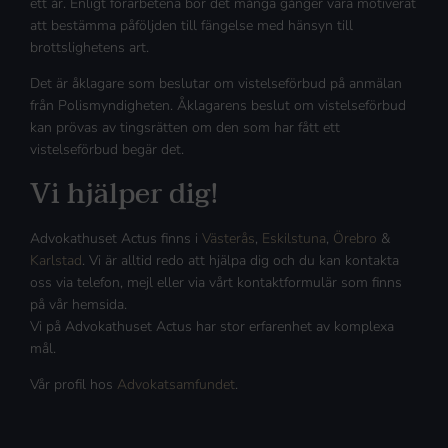
ett år. Enligt förarbetena bör det många gånger vara motiverat
att bestämma påföljden till fängelse med hänsyn till
brottslighetens art.
Det är åklagare som beslutar om vistelseförbud på anmälan
från Polismyndigheten. Åklagarens beslut om vistelseförbud
kan prövas av tingsrätten om den som har fått ett
vistelseförbud begär det.
Vi hjälper dig!
Advokathuset Actus finns i
Västerås
,
Eskilstuna
,
Örebro
&
Karlstad
. Vi är alltid redo att hjälpa dig och du kan kontakta
oss via telefon, mejl eller via vårt kontaktformulär som finns
på vår hemsida.
Vi på Advokathuset Actus har stor erfarenhet av komplexa
mål.
Vår profil hos
Advokatsamfundet
.