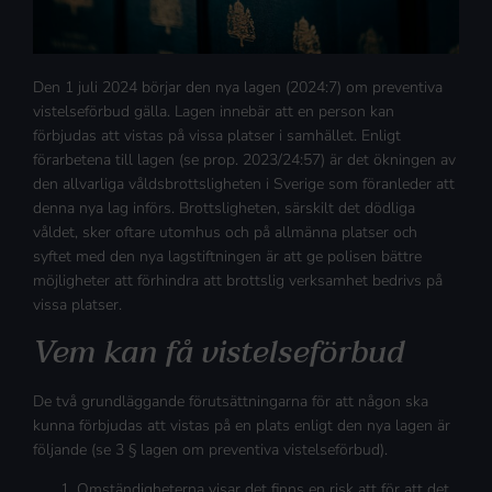
Den 1 juli 2024 börjar den nya lagen (2024:7) om preventiva
vistelseförbud gälla. Lagen innebär att en person kan
förbjudas att vistas på vissa platser i samhället. Enligt
förarbetena till lagen (se prop. 2023/24:57) är det ökningen av
den allvarliga våldsbrottsligheten i Sverige som föranleder att
denna nya lag införs. Brottsligheten, särskilt det dödliga
våldet, sker oftare utomhus och på allmänna platser och
syftet med den nya lagstiftningen är att ge polisen bättre
möjligheter att förhindra att brottslig verksamhet bedrivs på
vissa platser.
Vem kan få vistelseförbud
De två grundläggande förutsättningarna för att någon ska
kunna förbjudas att vistas på en plats enligt den nya lagen är
följande (se 3 § lagen om preventiva vistelseförbud).
Omständigheterna visar det finns en risk att för att det