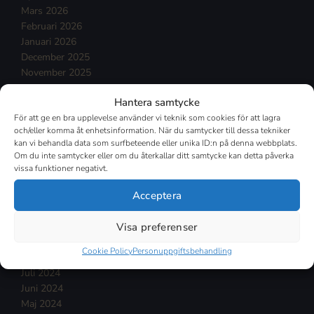
Mars 2026
Februari 2026
Januari 2026
December 2025
November 2025
Oktober 2025
Hantera samtycke
September 2025
För att ge en bra upplevelse använder vi teknik som cookies för att lagra
Augusti 2025
och/eller komma åt enhetsinformation. När du samtycker till dessa tekniker
Juli 2025
kan vi behandla data som surfbeteende eller unika ID:n på denna webbplats.
Mars 2025
Om du inte samtycker eller om du återkallar ditt samtycke kan detta påverka
Februari 2025
vissa funktioner negativt.
Januari 2025
Acceptera
December 2024
November 2024
Visa preferenser
Oktober 2024
September 2024
Cookie Policy
Personuppgiftsbehandling
Augusti 2024
Juli 2024
Juni 2024
Maj 2024