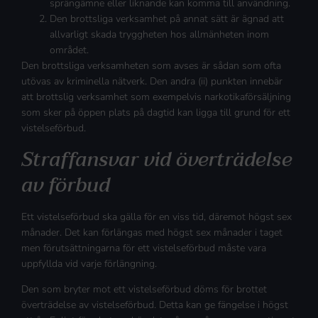
sprängämne eller liknande kan komma till användning.
Den brottsliga verksamhet på annat sätt är ägnad att
allvarligt skada tryggheten hos allmänheten inom
området.
Den brottsliga verksamheten som avses är sådan som ofta
utövas av kriminella nätverk. Den andra (ii) punkten innebär
att brottslig verksamhet som exempelvis narkotikaförsäljning
som sker på öppen plats på dagtid kan ligga till grund för ett
vistelseförbud.
Straffansvar vid överträdelse
av förbud
Ett vistelseförbud ska gälla för en viss tid, däremot högst sex
månader. Det kan förlängas med högst sex månader i taget
men förutsättningarna för ett vistelseförbud måste vara
uppfyllda vid varje förlängning.
Den som bryter mot ett vistelseförbud döms för brottet
överträdelse av vistelseförbud. Detta kan ge fängelse i högst