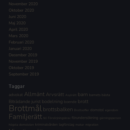
November 2020
Oktober 2020
Juni 2020
Maj 2020
April 2020
Mars 2020
Februari 2020
Januari 2020
December 2019
November 2019
Oktober 2019
September 2019
Taggar
Allmänt
Arvsrätt
barn
advokat
barnets bästa
Asylrätt
brott
Biträdande jurist
bodelning
boende
Brottmål
brottsbalken
domstol
Brottsoffer
egendom
Familjerätt
förundersökning
fel
Försörjningskrav
gärningsperson
kriminalvården
lagförslag
högsta domstolen
makar
migration