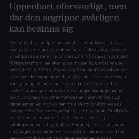
Uppenbart oförsvarligt, men
där den angripne svårligen
kan besinna sig
Om någon blir angripen och handlar i en nödvärnssituation,
men överskrider gränsen för vad som är det tillåtna försvaret
av våld, kan personen fortfarande gå fri från ansvar alternativt
få lägre straff om han eller hon
svårligen kunde besinna sig
. I
rättsfallet NJA 2009 s. 234 var det fråga om hänsynslösa och
upprepade knivangrepp mellan två grannar. Innan händelsen
hade gärningsmannen tagit upp en kniv och sagt att han
skulle ”sprätta upp” offret och hans ungar. Gärningsmannen
gick till angrepp och offret träffades av kniven. Offret slog
gärningsmannen med en hammare så att han hamnade på
marken och offret sprang sedan in i sitt hus för att försäkra sig
om att hans barn var i säkerhet. Därefter reser sig
gärningsmannen och gick till nytt angrepp. Offret försvarade
sig återigen med hammare, men tog nu i hårdare än vad han
hade gjort tidigare och slog gärningsmannen med 24