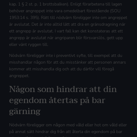
kap. 1 § 2 st. p. 1 brottsbalken). Enligt förarbetena till lagen
behöver angreppet inte vara omedelbart förestående (SOU
1953:14 s. 395). Rätt till nödvärn föreligger inte om angreppet
är avslutat. Det är inte alltid lätt att dra en gränsdragning när
ett angrepp är avslutat. I vart fall kan det konstateras att ett
angrepp är avslutat när angriparen blir försvarslös, gett upp
eller vänt ryggen till.
Nödvärn föreligger inte i preventivt syfte, till exempel att du
misshandlar någon för att du
misstänker
att personen annars
kommer att misshandla dig och att du därför vill föregå
angreppet.
Någon som hindrar att din
egendom återtas på bar
gärning
Nödvärn föreligger om någon med våld eller hot om våld eller
på annat sätt hindrar dig från att återta din egendom på bar