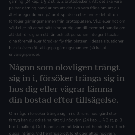
gärning (24 kap. 1 § 2 st. p. 2 brottsbalken). Att det ska vara
på bar gärning handlar om att det ska vara fråga om att du
återtar egendomen på brottsplatsen eller under det att du
förföljer gärningsmannen från brottsplatsen. Våld eller hot om
våld eller på annat sätt hindrar dig kan till exempel handla om
att det rör sig om ett rån och att personen inte ger tillbaka
dina föremål eller försöker fly från platsen. I dessa situationer
har du även rätt att gripa gärningsmannen (så kallat
envarsgripande).
Någon som olovligen trängt
sig in i, försöker tränga sig in
hos dig eller vägrar lämna
din bostad efter tillsägelse.
Om någon försöker tränga sig in i ditt rum, hus, gård eller
fartyg kan du också ha rätt till nödvärn (24 kap. 1 § 2 st. p. 3
brottsbalken). Det handlar om nödvärn mot hemfridsbrott och
olaga intrång. Vid hemfridsbrott föreligger alltid nödvärn.