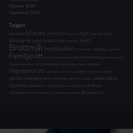
Oktober 2019
September 2019
Taggar
Allmänt
Arvsrätt
barn
advokat
barnets bästa
Asylrätt
brott
Biträdande jurist
bodelning
boende
Brottmål
brottsbalken
domstol
Brottsoffer
egendom
Familjerätt
förundersökning
fel
Försörjningskrav
gärningsperson
kriminalvården
lagförslag
högsta domstolen
makar
migration
Migrationsrätt
personskada
migrationsverket
ny lagstiftning
skadestånd
påföljd
rättegång
rättssäkerhet
sambo
sambor
Straffrätt
vårdnad
umgänge
testamente
verkställighet
åklagare
vårdnadshavare
åtal
äktenskap
äktenskapsskillnad