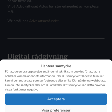
på vår hemsida.
Vi på Advokathuset Actus har stor erfarenhet av komplexa
mål.
Vår profil hos
Advokatsamfundet
.
Digital rådgivning
Hantera samtycke
Actus Advokatbyrå erbjuder nu digital juridisk rådgivning inom
För att ge en bra upplevelse använder vi teknik som cookies för att lagra
alla verksamhetsområden. Med tjänsten kan klienter i hela
och/eller komma åt enhetsinformation. När du samtycker till dessa tekniker
Sverige få kvalificerad rådgivning, oavsett geografisk plats
kan vi behandla data som surfbeteende eller unika ID:n på denna webbplats.
eller komplexitet i deras juridiska frågor.
Om du inte samtycker eller om du återkallar ditt samtycke kan detta påverka
vissa funktioner negativt.
Läs mer här
Acceptera
Visa preferenser