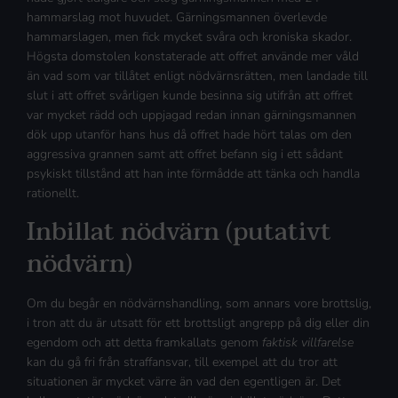
hammarslag mot huvudet. Gärningsmannen överlevde
hammarslagen, men fick mycket svåra och kroniska skador.
Högsta domstolen konstaterade att offret använde mer våld
än vad som var tillåtet enligt nödvärnsrätten, men landade till
slut i att offret svårligen kunde besinna sig utifrån att offret
var mycket rädd och uppjagad redan innan gärningsmannen
dök upp utanför hans hus då offret hade hört talas om den
aggressiva grannen samt att offret befann sig i ett sådant
psykiskt tillstånd att han inte förmådde att tänka och handla
rationellt.
Inbillat nödvärn (putativt
nödvärn)
Om du begår en nödvärnshandling, som annars vore brottslig,
i tron att du är utsatt för ett brottsligt angrepp på dig eller din
egendom och att detta framkallats genom
faktisk villfarelse
kan du gå fri från straffansvar, till exempel att du tror att
situationen är mycket värre än vad den egentligen är. Det