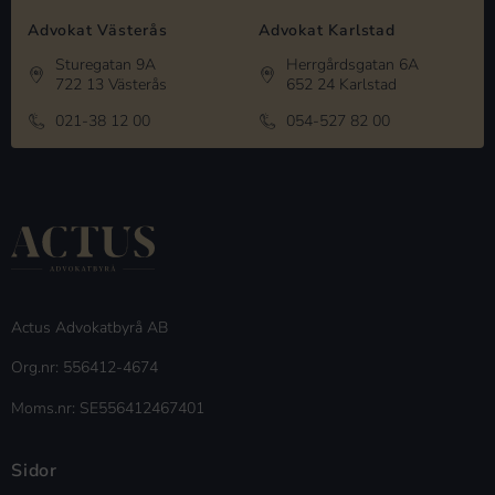
Advokat Västerås
Advokat Karlstad
Sturegatan 9A
Herrgårdsgatan 6A
722 13 Västerås
652 24 Karlstad
021-38 12 00
054-527 82 00
Actus Advokatbyrå AB
Org.nr: 556412-4674
Moms.nr: SE556412467401
Sidor