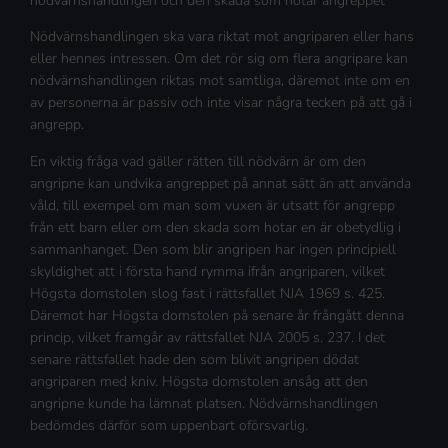
nödvärnshandlingen och den skada som hotar angreppet
Nödvärnshandlingen ska vara riktat mot angriparen eller hans
eller hennes intressen. Om det rör sig om flera angripare kan
nödvärnshandlingen riktas mot samtliga, däremot inte om en
av personerna är passiv och inte visar några tecken på att gå i
angrepp.
En viktig fråga vad gäller rätten till nödvärn är om den
angripne kan undvika angreppet på annat sätt än att använda
våld, till exempel om man som vuxen är utsatt för angrepp
från ett barn eller om den skada som hotar en är obetydlig i
sammanhanget. Den som blir angripen har ingen principiell
skyldighet att i första hand rymma ifrån angriparen, vilket
Högsta domstolen slog fast i rättsfallet NJA 1969 s. 425.
Däremot har Högsta domstolen på senare år frångått denna
princip, vilket framgår av rättsfallet NJA 2005 s. 237. I det
senare rättsfallet hade den som blivit angripen dödat
angriparen med kniv. Högsta domstolen ansåg att den
angripne kunde ha lämnat platsen. Nödvärnshandlingen
bedömdes därför som uppenbart oförsvarlig.