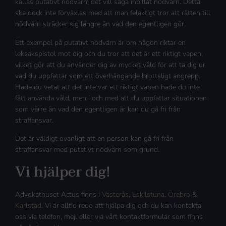
kallas putativt nödvärn, det vill säga inbillat nödvärn. Detta
ska dock inte förväxlas med att man felaktigt tror att rätten till
nödvärn sträcker sig längre än vad den egentligen gör.
Ett exempel på putativt nödvärn är om någon riktar en
leksakspistol mot dig och du tror att det är ett riktigt vapen,
vilket gör att du använder dig av mycket våld för att ta dig ur
vad du uppfattar som ett överhängande brottsligt angrepp.
Hade du vetat att det inte var ett riktigt vapen hade du inte
fått använda våld, men i och med att du uppfattar situationen
som värre än vad den egentligen är kan du gå fri från
straffansvar.
Det är väldigt ovanligt att en person kan gå fri från
straffansvar med putativt nödvärn som grund.
Vi hjälper dig!
Advokathuset Actus finns i
Västerås
,
Eskilstuna
,
Örebro
&
Karlstad
. Vi är alltid redo att hjälpa dig och du kan kontakta
oss via telefon, mejl eller via vårt kontaktformulär som finns