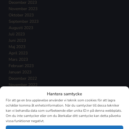
December 2023
November 2023
Oktober 2023
September 2023
Augusti 2023
Juli 2023
Juni 2023
Maj 2023
April 2023
Mars 2023
Februari 2023
Januari 2023
December 2022
November 2022
Oktober 2022
Hantera samtycke
September 2022
För att ge en bra upplevelse använder vi teknik som cookies för att lagra
Augusti 2022
och/eller komma åt enhetsinformation. När du samtycker till dessa tekniker
Juli 2022
kan vi behandla data som surfbeteende eller unika ID:n på denna webbplats.
Om du inte samtycker eller om du återkallar ditt samtycke kan detta påverka
Juni 2022
vissa funktioner negativt.
Maj 2022