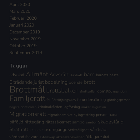
April 2020
Mars 2020
Februari 2020
Januari 2020
December 2019
November 2019
Oktober 2019
September 2019
Taggar
Allmänt
Arvsrätt
barn
advokat
barnets bästa
Asylrätt
brott
Biträdande jurist
bodelning
boende
Brottmål
brottsbalken
domstol
Brottsoffer
egendom
Familjerätt
förundersökning
fel
Försörjningskrav
gärningsperson
kriminalvården
lagförslag
högsta domstolen
makar
migration
Migrationsrätt
personskada
migrationsverket
ny lagstiftning
skadestånd
påföljd
rättegång
rättssäkerhet
sambo
sambor
Straffrätt
vårdnad
umgänge
testamente
verkställighet
åklagare
vårdnadshavare
åtal
äktenskap
äktenskapsskillnad