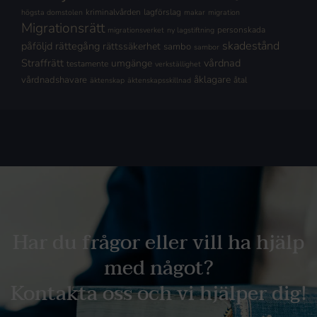
kriminalvården
lagförslag
högsta domstolen
makar
migration
Migrationsrätt
personskada
migrationsverket
ny lagstiftning
skadestånd
påföljd
rättegång
rättssäkerhet
sambo
sambor
Straffrätt
vårdnad
umgänge
testamente
verkställighet
åklagare
vårdnadshavare
åtal
äktenskap
äktenskapsskillnad
Har du frågor eller vill ha hjälp
med något?
Kontakta oss och vi hjälper dig!