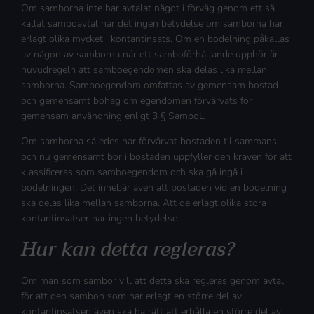
Om samborna inte har avtalat något i förväg genom ett så
kallat samboavtal har det ingen betydelse om samborna har
erlagt olika mycket i kontantinsats. Om en bodelning påkallas
av någon av samborna när ett samboförhållande upphör är
huvudregeln att samboegendomen ska delas lika mellan
samborna. Samboegendom omfattas av gemensam bostad
och gemensamt bohag om egendomen förvärvats för
gemensam användning enligt 3 § SamboL.
Om samborna således har förvärvat bostaden tillsammans
och nu gemensamt bor i bostaden uppfyller den kraven för att
klassificeras som samboegendom och ska gå ingå i
bodelningen. Det innebär även att bostaden vid en bodelning
ska delas lika mellan samborna. Att de erlagt olika stora
kontantinsatser har ingen betydelse.
Hur kan detta regleras?
Om man som sambor vill att detta ska regleras genom avtal
för att den sambon som har erlagt en större del av
kontantinsatsen även ska ha rätt att erhålla en större del av