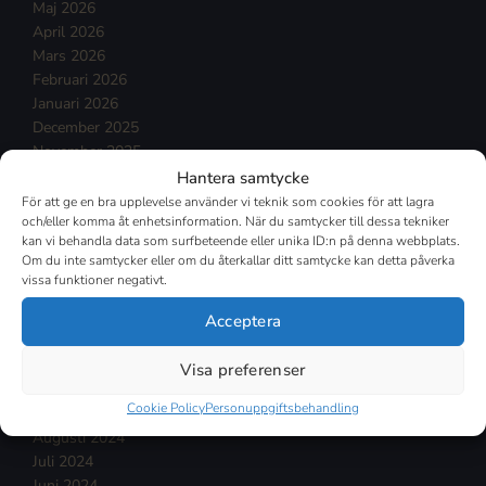
Maj 2026
April 2026
Mars 2026
Februari 2026
Januari 2026
December 2025
November 2025
Oktober 2025
Hantera samtycke
September 2025
För att ge en bra upplevelse använder vi teknik som cookies för att lagra
och/eller komma åt enhetsinformation. När du samtycker till dessa tekniker
Augusti 2025
kan vi behandla data som surfbeteende eller unika ID:n på denna webbplats.
Juli 2025
Om du inte samtycker eller om du återkallar ditt samtycke kan detta påverka
Mars 2025
vissa funktioner negativt.
Februari 2025
Januari 2025
Acceptera
December 2024
November 2024
Visa preferenser
Oktober 2024
Cookie Policy
Personuppgiftsbehandling
September 2024
Augusti 2024
Juli 2024
Juni 2024