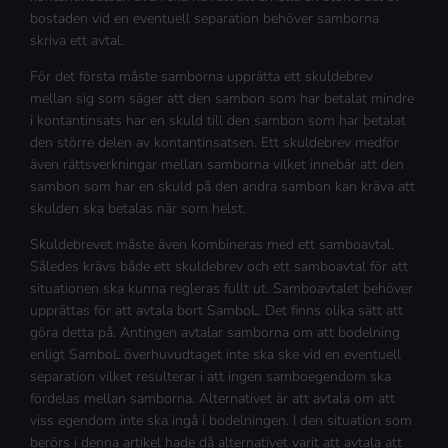
bostaden vid en eventuell separation behöver samborna
skriva ett avtal.
För det första måste samborna upprätta ett skuldebrev
mellan sig som säger att den sambon som har betalat mindre
i kontantinsats har en skuld till den sambon som har betalat
den större delen av kontantinsatsen. Ett skuldebrev medför
även rättsverkningar mellan samborna vilket innebär att den
sambon som har en skuld på den andra sambon kan kräva att
skulden ska betalas när som helst.
Skuldebrevet måste även kombineras med ett samboavtal.
Således krävs både ett skuldebrev och ett samboavtal för att
situationen ska kunna regleras fullt ut. Samboavtalet behöver
upprättas för att avtala bort SamboL. Det finns olika sätt att
göra detta på. Antingen avtalar samborna om att bodelning
enligt SamboL överhuvudtaget inte ska ske vid en eventuell
separation vilket resulterar i att ingen samboegendom ska
fördelas mellan samborna. Alternativet är att avtala om att
viss egendom inte ska ingå i bodelningen. I den situation som
berörs i denna artikel hade då alternativet varit att avtala att