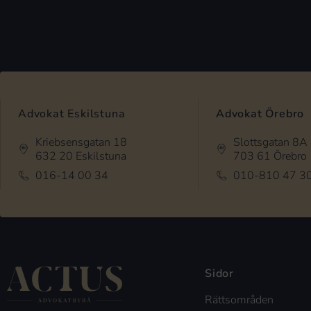
Advokat Eskilstuna
Advokat Örebro
Kriebsensgatan 18
Slottsgatan 8A
632 20 Eskilstuna
703 61 Örebro
016-14 00 34
010-810 47 3
Sidor
Rättsområden