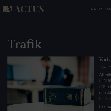
RÄTTSOM
Trafik
Vad 
15 juni 
Allmän
trafik
(TSL) 
uppstår
trafik
Läs m