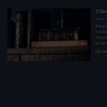
Vilk
18 maj 
Bakgru
hundar
’tills
till at
Läs m