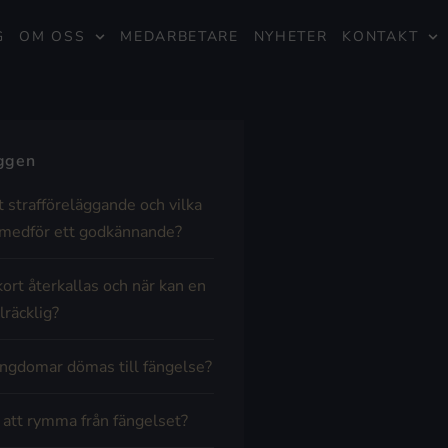
G
OM OSS
MEDARBETARE
NYHETER
KONTAKT
äggen
t strafföreläggande och vilka
medför ett godkännande?
kort återkallas och när kan en
lräcklig?
ngdomar dömas till fängelse?
t att rymma från fängelset?