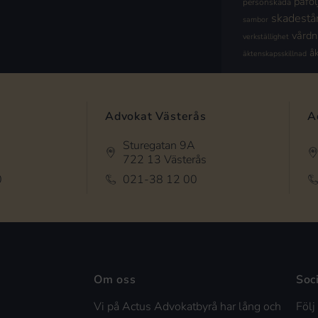
påföl
personskada
skadestå
sambor
vård
verkställighet
å
äktenskapsskillnad
Advokat Västerås
A
Sturegatan 9A
722 13 Västerås
0
021-38 12 00
Om oss
Soc
Vi på Actus Advokatbyrå har lång och
Följ