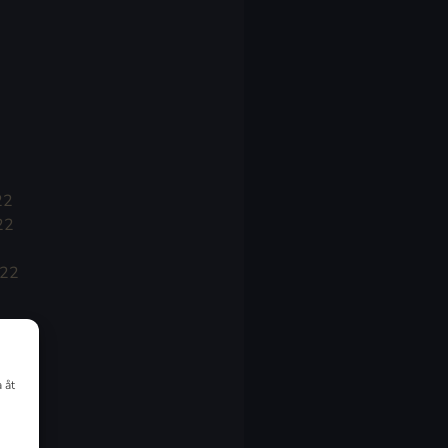
22
22
022
 åt