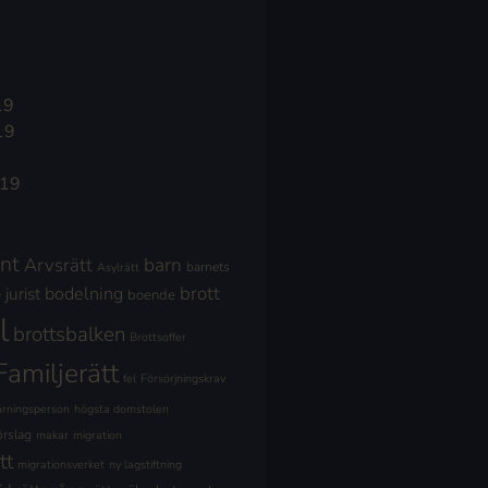
19
19
019
nt
Arvsrätt
barn
barnets
Asylrätt
brott
jurist
bodelning
boende
l
brottsbalken
Brottsoffer
Familjerätt
fel
Försörjningskrav
ärningsperson
högsta domstolen
örslag
makar
migration
tt
migrationsverket
ny lagstiftning