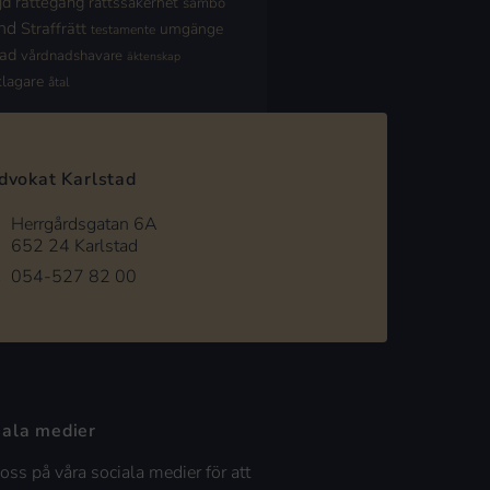
jd
rättegång
rättssäkerhet
sambo
nd
Straffrätt
umgänge
testamente
nad
vårdnadshavare
äktenskap
klagare
åtal
dvokat Karlstad
Herrgårdsgatan 6A
652 24 Karlstad
054-527 82 00
iala medier
 oss på våra sociala medier för att