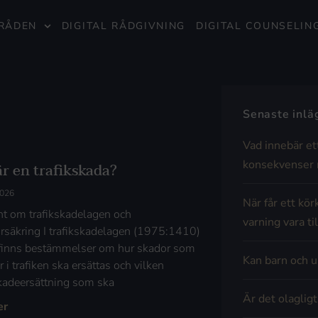
RÅDEN
DIGITAL RÅDGIVNING
DIGITAL COUNSELIN
Senaste inl
Vad innebär et
konsekvenser 
är en trafikskada?
2026
När får ett kör
t om trafikskadelagen och
varning vara til
försäkring I trafikskadelagen (1975:1410)
finns bestämmelser om hur skador som
Kan barn och u
 i trafiken ska ersättas och vilken
skadeersättning som ska
Är det olaglig
er