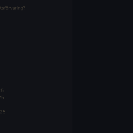
tsförvaring?
25
25
025