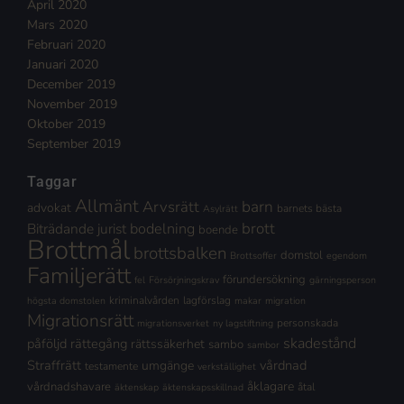
April 2020
Mars 2020
Februari 2020
Januari 2020
December 2019
November 2019
Oktober 2019
September 2019
Taggar
Allmänt
Arvsrätt
barn
advokat
barnets bästa
Asylrätt
brott
Biträdande jurist
bodelning
boende
Brottmål
brottsbalken
domstol
Brottsoffer
egendom
Familjerätt
förundersökning
fel
Försörjningskrav
gärningsperson
kriminalvården
lagförslag
högsta domstolen
makar
migration
Migrationsrätt
personskada
migrationsverket
ny lagstiftning
skadestånd
påföljd
rättegång
rättssäkerhet
sambo
sambor
Straffrätt
vårdnad
umgänge
testamente
verkställighet
åklagare
vårdnadshavare
åtal
äktenskap
äktenskapsskillnad