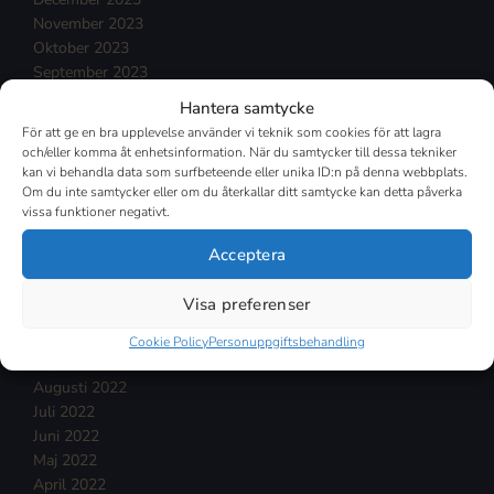
November 2023
Oktober 2023
September 2023
Augusti 2023
Hantera samtycke
Juli 2023
För att ge en bra upplevelse använder vi teknik som cookies för att lagra
Juni 2023
och/eller komma åt enhetsinformation. När du samtycker till dessa tekniker
Maj 2023
kan vi behandla data som surfbeteende eller unika ID:n på denna webbplats.
Om du inte samtycker eller om du återkallar ditt samtycke kan detta påverka
April 2023
vissa funktioner negativt.
Mars 2023
Februari 2023
Acceptera
Januari 2023
December 2022
Visa preferenser
November 2022
Oktober 2022
Cookie Policy
Personuppgiftsbehandling
September 2022
Augusti 2022
Juli 2022
Juni 2022
Maj 2022
April 2022