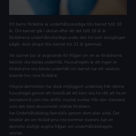
Ett barns föräldrar är underhållsskyldiga tills barnet fyllt 18
år. Om barnet går i skolan efter att det fyllt 18 år är
föräldrarna underhållsskyldiga under den tid som skolgången
pågår, dock längst tills barnet blir 21 år gammalt.
Var barnet bor är avgörande för frågan om en av föräldrarna
faktiskt ska betala underhåll. Huvudregeln är att ingen av
föräldrarna ska betala underhåll om barnet har ett växelvis
boende hos sina föräldrar.
Högsta domstolen har dock möjliggjort undantag från denna
huvudregel genom att fastslå att ett barn ska ha rätt att ha en
levnadsnivå som inte alltför mycket avviker från den standard
som den bäst ekonomiskt ställde föräldern
har.Underhållsbidrag fastställs genom dom eller avtal. Det
innebär att om föräldrarna inte kommer överens kan en
domstol slutligt avgöra frågan om underhållsbidragets
storlek.