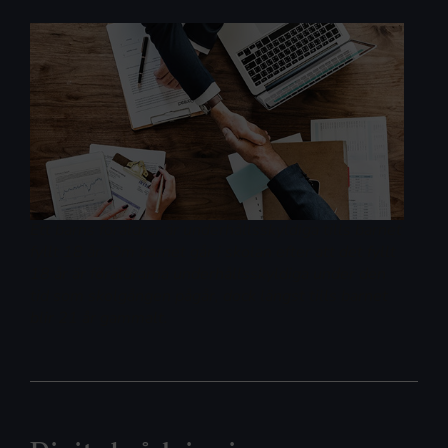
Ett barns föräldrar är underhållsskyldiga tills barnet
fyllt 18 år. Om barnet går i skolan efter att det fyllt
18 år är föräldrarna underhållsskyldiga under den
tid som skolgången pågår, dock längst tills barnet
blir 21 år gammalt.