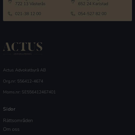
722 13 Västerås
652 24 Karlstad
021-38 12 00
054-527 82 00
Actus Advokatbyrå AB
Org.nr: 556412-4674
Moms.nr: SE556412467401
Sidor
Rättsområden
Om oss