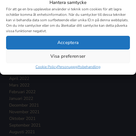
Hantera samtycke
Mars 2023
För att ge en bra upplevelse använder vi teknik som cookies för att lagra
Februari 2023
och/eller komma åt enhetsinformation. När du samtycker till dessa tekniker
Januari 2023
kan vi behandla data som surfbeteende eller unika ID:n på denna webbplats.
December 2022
Om du inte samtycker eller om du återkallar ditt samtycke kan detta påverka
vissa funktioner negativt.
November 2022
Oktober 2022
Acceptera
September 2022
Augusti 2022
Visa preferenser
Juli 2022
Juni 2022
Cookie Policy
Personuppgiftsbehandling
Maj 2022
April 2022
Mars 2022
Februari 2022
Januari 2022
December 2021
November 2021
Oktober 2021
September 2021
Augusti 2021