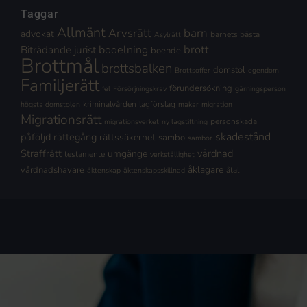
Taggar
Allmänt
Arvsrätt
barn
advokat
barnets bästa
Asylrätt
brott
Biträdande jurist
bodelning
boende
Brottmål
brottsbalken
domstol
Brottsoffer
egendom
Familjerätt
förundersökning
fel
Försörjningskrav
gärningsperson
kriminalvården
lagförslag
högsta domstolen
makar
migration
Migrationsrätt
personskada
migrationsverket
ny lagstiftning
skadestånd
påföljd
rättegång
rättssäkerhet
sambo
sambor
Straffrätt
vårdnad
umgänge
testamente
verkställighet
åklagare
vårdnadshavare
åtal
äktenskap
äktenskapsskillnad