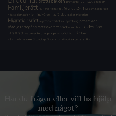
brottsbalken
domstol
Brottsoffer
egendom
Familjerätt
förundersökning
fel
Försörjningskrav
gärningsperson
kriminalvården
lagförslag
högsta domstolen
makar
migration
Migrationsrätt
personskada
migrationsverket
ny lagstiftning
skadestånd
påföljd
rättegång
rättssäkerhet
sambo
sambor
Straffrätt
vårdnad
umgänge
testamente
verkställighet
åklagare
vårdnadshavare
åtal
äktenskap
äktenskapsskillnad
Har du frågor eller vill ha hjälp
med något?