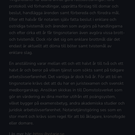
protokoll vid förhandlingar, upprätta förslag till domar och
beslut, handlägga ärenden samt förbereda och föredra mål.
Efter ett halvår får notarien själv fatta beslut i enklare och
ostridiga tvistemål och ärenden som avgörs på handlingarna
och efter cirka ett år får tingsnotarien även avgöra vissa brott-
och tvistemål. Dock rör det sig om enklare brottmål där det
endast är aktuellt att döma till böter samt tvistemål av
enklare slag.
En anställning varar mellan ett och ett halvt år till två och ett
halvt år och beror på vilken tjänst som sökts samt på tidigare
arbetslivserfarenhet. Det vanliga är dock två år. För att bli en
tingsnotarie krävs det att du har en juristexamen och svenskt
medborgarskap. Ansökan skickas in till Domstolsverket som
gör en värdering av dina meriter utifrån ett poängsystem,
vilket bygger på examensbetyg, andra akademiska studier och
juridisk arbetslivserfarenhet. Notarietjänstgöring ses som en
stor merit och krävs som regel för att bli åklagare, kronofogde
eller domare.
Läs mer här:
https://notarie.se