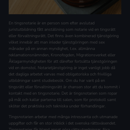
En tingsnotarie är en person som efter avslutad
juristutbildning fått anställning som notarie vid en tingsrätt
eller förvaltningsrätt. Det finns även kombinerad tjänstgöring
vilket innebär att man inleder tjänstgöringen med sex
månader på en annan myndighet, t.ex. allmänna
reklamationsnämnden, Kronofogden, Migrationsverket eller
Åklagarmyndigheten för att därefter fortsätta tjänstgöringen
vid en domstol. Notarietjänstgöring är inget vanligt jobb då
det dagliga arbetet varvas med obligatoriska och frivilliga
utbildningar samt studiebesök. Om du har varit på en
tingsrätt eller förvaltningsrätt är chansen stor att du kommit i
kontakt med en tingsnotarie. Det är tingsnotarien som ropar
på mål och kallar parterna till salen, som för protokoll samt
sköter det praktiska och tekniska under förhandlingar.
Tingsnotarien arbetar med många intressanta och utmanade
uppgifter och får en stor inblick i det svenska rättsväsendet.
Tingsnotarier får bland annat göra rättsutredningar, föra