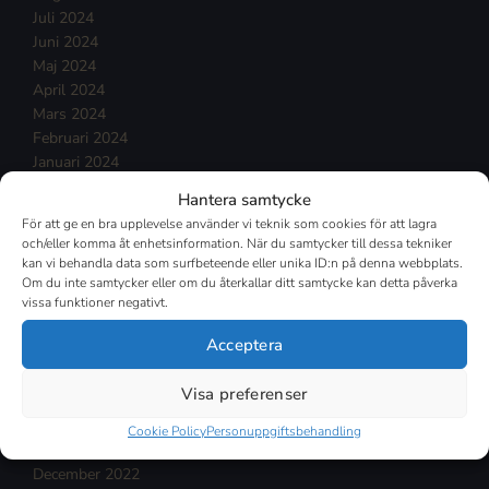
Juli 2024
Juni 2024
Maj 2024
April 2024
Mars 2024
Februari 2024
Januari 2024
December 2023
Hantera samtycke
November 2023
För att ge en bra upplevelse använder vi teknik som cookies för att lagra
Oktober 2023
och/eller komma åt enhetsinformation. När du samtycker till dessa tekniker
September 2023
kan vi behandla data som surfbeteende eller unika ID:n på denna webbplats.
Augusti 2023
Om du inte samtycker eller om du återkallar ditt samtycke kan detta påverka
vissa funktioner negativt.
Juli 2023
Juni 2023
Acceptera
Maj 2023
April 2023
Visa preferenser
Mars 2023
Februari 2023
Cookie Policy
Personuppgiftsbehandling
Januari 2023
December 2022