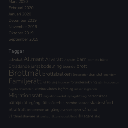
Mars 2020
Februari 2020
Januari 2020
December 2019
November 2019
Oktober 2019
September 2019
Taggar
Allmänt
Arvsrätt
barn
advokat
barnets bästa
Asylrätt
brott
Biträdande jurist
bodelning
boende
Brottmål
brottsbalken
domstol
Brottsoffer
egendom
Familjerätt
förundersökning
fel
Försörjningskrav
gärningsperson
kriminalvården
lagförslag
högsta domstolen
makar
migration
Migrationsrätt
personskada
migrationsverket
ny lagstiftning
skadestånd
påföljd
rättegång
rättssäkerhet
sambo
sambor
Straffrätt
vårdnad
umgänge
testamente
verkställighet
åklagare
vårdnadshavare
åtal
äktenskap
äktenskapsskillnad