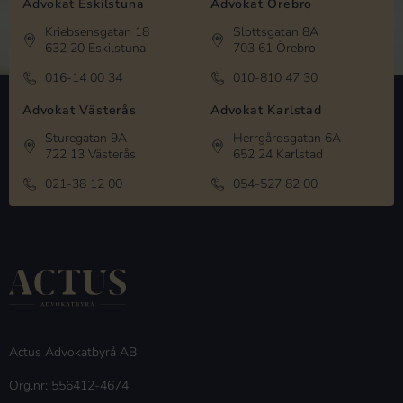
Advokat Eskilstuna
Advokat Örebro
Kriebsensgatan 18
Slottsgatan 8A
632 20 Eskilstuna
703 61 Örebro
016-14 00 34
010-810 47 30
Advokat Västerås
Advokat Karlstad
Sturegatan 9A
Herrgårdsgatan 6A
722 13 Västerås
652 24 Karlstad
021-38 12 00
054-527 82 00
Actus Advokatbyrå AB
Org.nr: 556412-4674