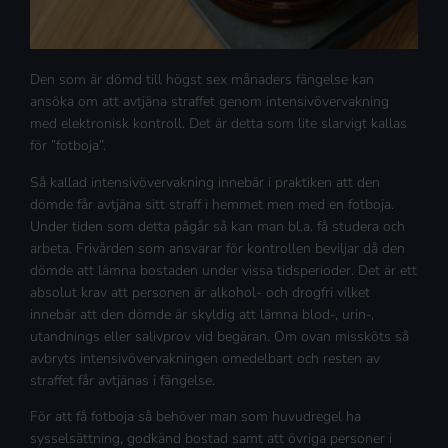
Den som är dömd till högst sex månaders fängelse kan
ansöka om att avtjäna straffet genom intensivövervakning
med elektronisk kontroll. Det är detta som lite slarvigt kallas
för ”fotboja”.
Så kallad intensivövervakning innebär i praktiken att den
dömde får avtjäna sitt straff i hemmet men med en fotboja.
Under tiden som detta pågår så kan man bl.a. få studera och
arbeta. Frivården som ansvarar för kontrollen beviljar då den
dömde att lämna bostaden under vissa tidsperioder. Det är ett
absolut krav att personen är alkohol- och drogfri vilket
innebär att den dömde är skyldig att lämna blod-, urin-,
utandnings eller salivprov vid begäran. Om ovan missköts så
avbryts intensivövervakningen omedelbart och resten av
straffet får avtjänas i fängelse.
För att få fotboja så behöver man som huvudregel ha
sysselsättning, godkänd bostad samt att övriga personer i