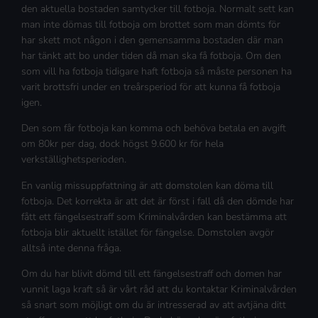
den aktuella bostaden samtycker till fotboja. Normalt sett kan
man inte dömas till fotboja om brottet som man dömts för
har skett mot någon i den gemensamma bostaden där man
har tänkt att bo under tiden då man ska få fotboja. Om den
som vill ha fotboja tidigare haft fotboja så måste personen ha
varit brottsfri under en treårsperiod för att kunna få fotboja
igen.
Den som får fotboja kan komma och behöva betala en avgift
om 80kr per dag, dock högst 9.600 kr för hela
verkställighetsperioden.
En vanlig missuppfattning är att domstolen kan döma till
fotboja. Det korrekta är att det är först i fall då den dömde har
fått ett fängelsestraff som Kriminalvården kan bestämma att
fotboja blir aktuellt istället för fängelse. Domstolen avgör
alltså inte denna fråga.
Om du har blivit dömd till ett fängelsestraff och domen har
vunnit laga kraft så är vårt råd att du kontaktar Kriminalvården
så snart som möjligt om du är intresserad av att avtjäna ditt