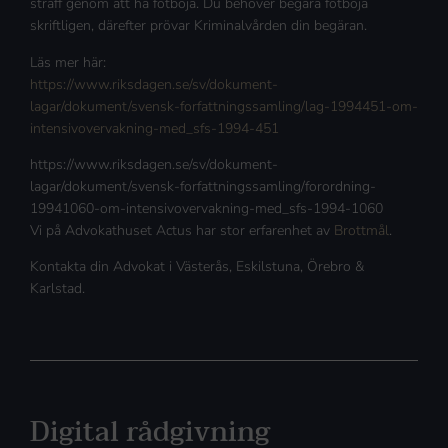
straff genom att ha fotboja. Du behöver begära fotboja
skriftligen, därefter prövar Kriminalvården din begäran.
Läs mer här:
https://www.riksdagen.se/sv/dokument-
lagar/dokument/svensk-forfattningssamling/lag-1994451-om-
intensivovervakning-med_sfs-1994-451
https://www.riksdagen.se/sv/dokument-
lagar/dokument/svensk-forfattningssamling/forordning-
19941060-om-intensivovervakning-med_sfs-1994-1060
Vi på Advokathuset Actus har stor erfarenhet av
Brottmål
.
Kontakta din Advokat i Västerås, Eskilstuna, Örebro &
Karlstad.
Digital rådgivning