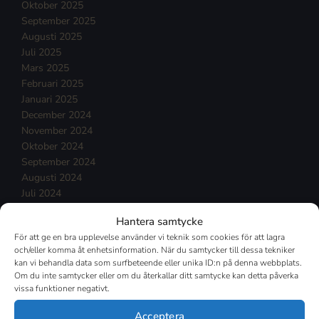
Oktober 2025
September 2025
Augusti 2025
Juli 2025
Mars 2025
Februari 2025
Januari 2025
December 2024
November 2024
Oktober 2024
September 2024
Augusti 2024
Juli 2024
Juni 2024
Hantera samtycke
Maj 2024
För att ge en bra upplevelse använder vi teknik som cookies för att lagra
April 2024
och/eller komma åt enhetsinformation. När du samtycker till dessa tekniker
Mars 2024
kan vi behandla data som surfbeteende eller unika ID:n på denna webbplats.
Februari 2024
Om du inte samtycker eller om du återkallar ditt samtycke kan detta påverka
Januari 2024
vissa funktioner negativt.
December 2023
Acceptera
November 2023