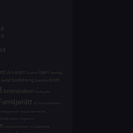
19
19
019
nt
Arvsrätt
barn
barnets
Asylrätt
brott
jurist
bodelning
boende
l
brottsbalken
Brottsoffer
Familjerätt
fel
Försörjningskrav
ärningsperson
högsta domstolen
örslag
makar
migration
tt
migrationsverket
ny lagstiftning