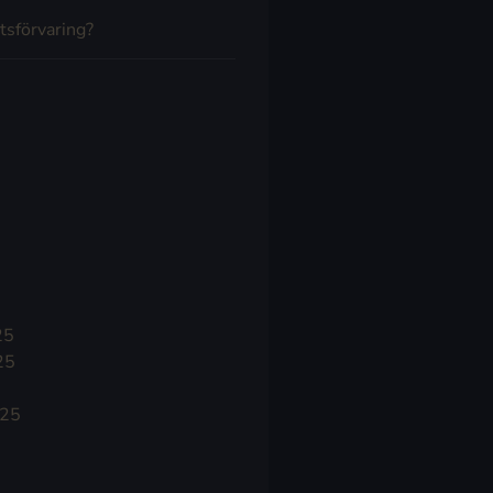
tsförvaring?
25
25
025