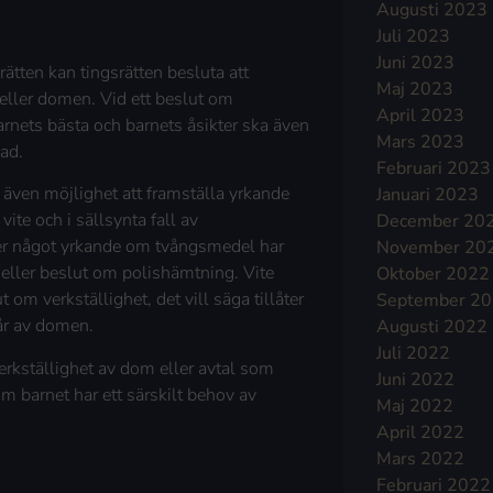
Augusti 2023
Juli 2023
Juni 2023
tten kan tingsrätten besluta att
Maj 2023
 eller domen. Vid ett beslut om
April 2023
rnets bästa och barnets åsikter ska även
Mars 2023
nad.
Februari 2023
ven möjlighet att framställa yrkande
Januari 2023
vite och i sällsynta fall av
December 20
er något yrkande om tvångsmedel har
November 20
e eller beslut om polishämtning. Vite
Oktober 2022
om verkställighet, det vill säga tillåter
September 2
år av domen.
Augusti 2022
Juli 2022
erkställighet av dom eller avtal som
Juni 2022
m barnet har ett särskilt behov av
Maj 2022
April 2022
Mars 2022
Februari 2022