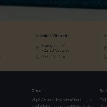
Advokat Västerås
A
Sturegatan 9A
722 13 Västerås
0
021-38 12 00
Om oss
Soc
Vi på Actus Advokatbyrå har lång och
Följ
bred erfarenhet av rättsprocesser och
få s