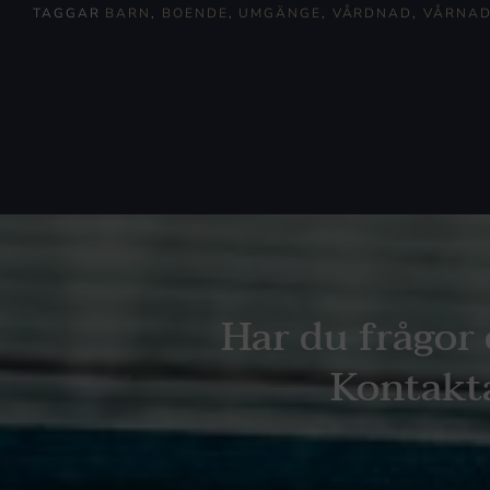
TAGGAR
BARN
,
BOENDE
,
UMGÄNGE
,
VÅRDNAD
,
VÅRNAD
Har du frågor 
Kontakta