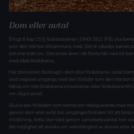
Dom eller avtal
Enligt 6 kap 15 § föräldrabalken (1949:381) (FB) ska barnet
som den inte bor tillsammans med. Det är således barnet so
och inte tvärt om. Det anses även i de flesta fall vara till b
med båda föräldrarna.
Har domstolen fastslagit i dom eller föräldrarna i avtal kom
visst reglerat umgänge med den förälder som den inte bor 
hållas om inte föräldrarna sinsemellan eller föräldrarna 
om något annat.
Skulle den föräldern som barnet bor stadigvarande med mot
genom dom eller avtal bör umgängesföräldern till att börja
inställning, detta sker bäst genom samarbetssamtal hos soci
det möjlighet att ansöka om verkställighet av domen eller av