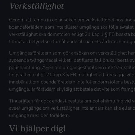
Verkställighet
Genom att lämna in en ansökan om verkställighet hos tingsrä
boendeföräldern som inte tillåter umgänge ska följa avtalet
verkställighet ska domstolen enligt 21 kap 1 § FB beakta ba
tillmätas betydelse i förhållande till barnets ålder och mog
Umgängesföräldern som gör ansökan om verkställighet har ä
avseende tvångsmedel vilket i det flesta fall brukar bestå av 
polishämtning. Även om umgängesföräldern inte framställ
tingsrätten enligt 21 kap 3 § FB möjlighet att förelägga vit
innebär att om boendeföräldern inte följer domstolens beslut 
umgänge, är föräldern skyldig att betala det vite som framg
Tingsrätten får dock endast besluta om polishämtning vid v
avser umgänge om verkställighet inte annars kan ske eller o
umgänge med den föräldern.
Vi hjälper dig!