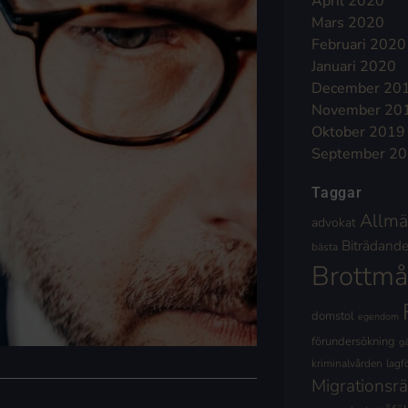
April 2020
Mars 2020
Februari 2020
Januari 2020
December 20
November 20
Oktober 2019
September 2
Taggar
Allmä
advokat
Biträdande 
bästa
Brottmå
domstol
egendom
förundersökning
g
kriminalvården
lagf
Migrationsrä