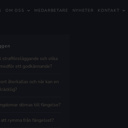
G
OM OSS
MEDARBETARE
NYHETER
KONTAKT
äggen
t strafföreläggande och vilka
medför ett godkännande?
kort återkallas och när kan en
lräcklig?
ngdomar dömas till fängelse?
t att rymma från fängelset?