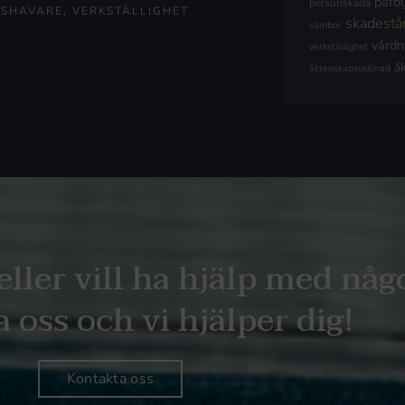
påföl
personskada
SHAVARE
,
VERKSTÄLLIGHET
skadestå
sambor
vård
verkställighet
å
äktenskapsskillnad
eller vill ha hjälp med någ
 oss och vi hjälper dig!
Kontakta oss