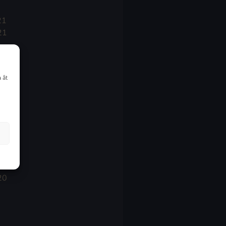
21
21
021
 åt
20
20