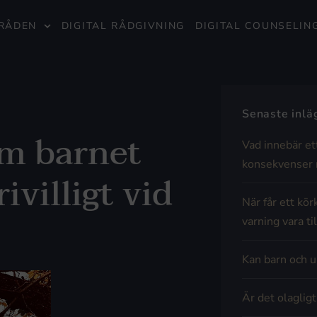
RÅDEN
DIGITAL RÅDGIVNING
DIGITAL COUNSELIN
Senaste inl
om barnet
Vad innebär et
konsekvenser 
ivilligt vid
När får ett kör
varning vara til
Kan barn och u
Är det olaglig