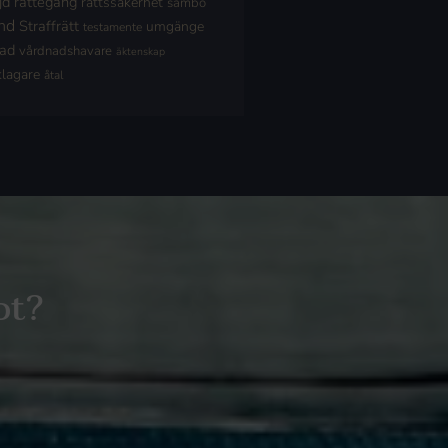
jd
rättegång
rättssäkerhet
sambo
nd
Straffrätt
umgänge
testamente
nad
vårdnadshavare
äktenskap
klagare
åtal
ot?