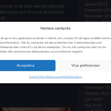
Januari 2022
arlstad
. Vi är alltid redo att hjälpa dig
December 20
taktformulär som finns på vår hemsida.
November 20
mål.
Oktober 2021
September 2
Hantera samtycke
Augusti 2021
 att ge en bra upplevelse använder vi teknik som cookies för att lagra och/eller komma
Juli 2021
etsinformation. När du samtycker till dessa tekniker kan vi behandla data som
Juni 2021
fbeteende eller unika ID:n på denna webbplats. Om du inte samtycker eller om du
Maj 2021
rkallar ditt samtycke kan detta påverka vissa funktioner negativt.
April 2021
Mars 2021
Acceptera
Visa preferenser
Februari 2021
 inom alla verksamhetsområden. Med
Januari 2021
Cookie Policy
Personuppgiftsbehandling
, oavsett geografisk plats eller
December 20
November 20
Oktober 2020
Juni 2020
Maj 2020