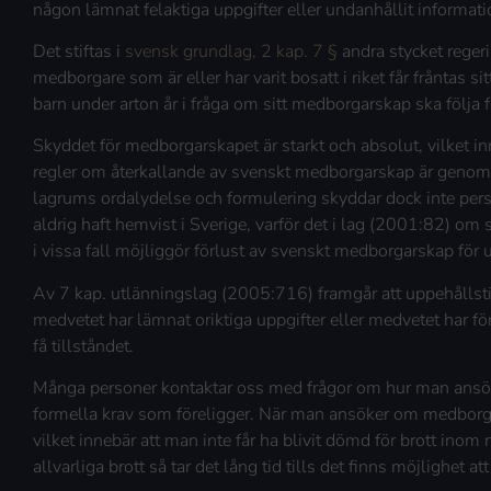
någon lämnat felaktiga uppgifter eller undanhållit informat
Det stiftas i
svensk grundlag, 2 kap. 7 §
andra stycket reger
medborgare som är eller har varit bosatt i riket får fråntas si
barn under arton år i fråga om sitt medborgarskap ska följa f
Skyddet för medborgarskapet är starkt och absolut, vilket inne
regler om återkallande av svenskt medborgarskap är geno
lagrums ordalydelse och formulering skyddar dock inte p
aldrig haft hemvist i Sverige, varför det i lag (2001:82) o
i vissa fall möjliggör förlust av svenskt medborgarskap fö
Av 7 kap. utlänningslag (2005:716) framgår att uppehållsti
medvetet har lämnat oriktiga uppgifter eller medvetet har för
få tillståndet.
Många personer kontaktar oss med frågor om hur man ansö
formella krav som föreligger. När man ansöker om medborga
vilket innebär att man inte får ha blivit dömd för brott inom
allvarliga brott så tar det lång tid tills det finns möjlighe