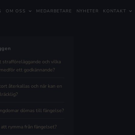
G
OM OSS
MEDARBETARE
NYHETER
KONTAKT
äggen
t strafföreläggande och vilka
medför ett godkännande?
kort återkallas och när kan en
lräcklig?
ngdomar dömas till fängelse?
t att rymma från fängelset?