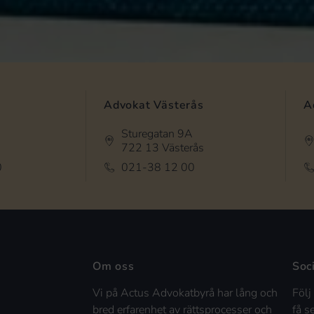
Advokat Västerås
A
Sturegatan 9A
722 13 Västerås
0
021-38 12 00
Om oss
Soc
Vi på Actus Advokatbyrå har lång och
Följ
bred erfarenhet av rättsprocesser och
få s