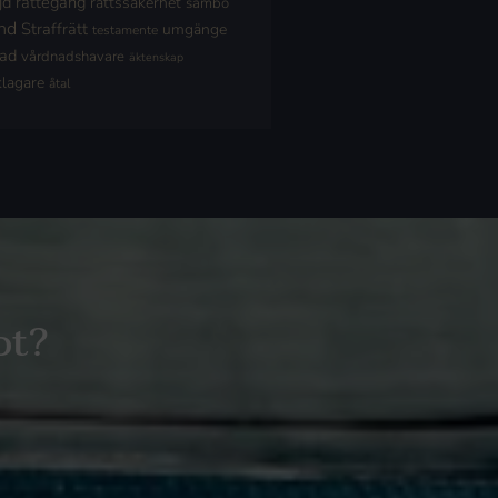
jd
rättegång
rättssäkerhet
sambo
nd
Straffrätt
umgänge
testamente
nad
vårdnadshavare
äktenskap
klagare
åtal
ot?