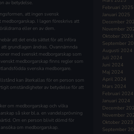
Mars 2025
ion av betydelse.
Februari 2025
ingsformen, att ingen svensk
Januari 2025
tt medborgarskap. I lagen föreskrivs att
December 20
öräldrarna eller en av dem.
November 20
Oktober 2024
bär att det enda sättet för att införa
September 2
m att grundlagen ändras. Ovannämnda
Augusti 2024
ersoner med svenskt medborgarskap som
Juli 2024
m svenskt medborgarskap finns regler som
Juni 2024
r utlandsfödda svenska medborgare.
Maj 2024
April 2024
llstånd kan återkallas för en person som
Mars 2024
tigit omständigheter av betydelse för att
Februari 2024
Januari 2024
ker om medborgarskap och vilka
December 20
rskap så sker bl.a. en vandelsprövning
November 20
 närtid. Om en person blivit dömd för
Oktober 2023
t att ansöka om medborgarskap.
September 2