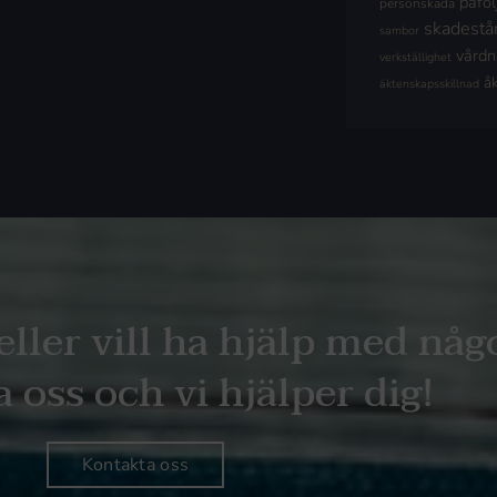
påföl
personskada
skadestå
sambor
vård
verkställighet
å
äktenskapsskillnad
eller vill ha hjälp med någ
 oss och vi hjälper dig!
Kontakta oss