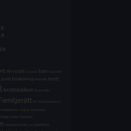
19
19
019
nt
Arvsrätt
barn
barnets
Asylrätt
brott
jurist
bodelning
boende
l
brottsbalken
Brottsoffer
Familjerätt
fel
Försörjningskrav
ärningsperson
högsta domstolen
örslag
makar
migration
tt
migrationsverket
ny lagstiftning