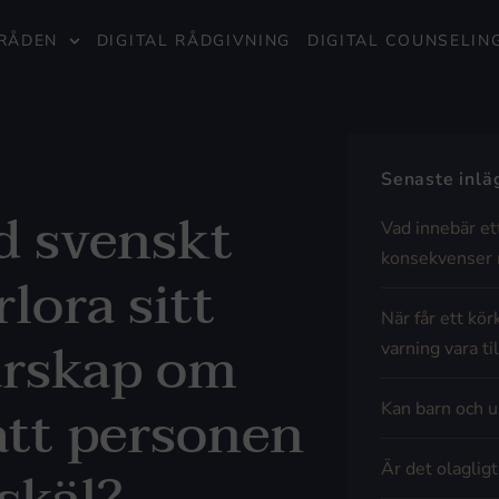
RÅDEN
DIGITAL RÅDGIVNING
DIGITAL COUNSELIN
Senaste inl
d svenskt
Vad innebär et
konsekvenser 
lora sitt
När får ett kör
arskap om
varning vara til
tt personen
Kan barn och u
Är det olaglig