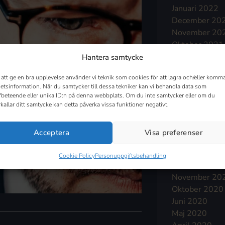
Januari 2022
December 20
November 20
Oktober 2021
September 2
Hantera samtycke
Augusti 2021
 att ge en bra upplevelse använder vi teknik som cookies för att lagra och/eller komma
Juli 2021
etsinformation. När du samtycker till dessa tekniker kan vi behandla data som
Juni 2021
fbeteende eller unika ID:n på denna webbplats. Om du inte samtycker eller om du
Maj 2021
rkallar ditt samtycke kan detta påverka vissa funktioner negativt.
April 2021
Mars 2021
Acceptera
Visa preferenser
Februari 2021
Januari 2021
Cookie Policy
Personuppgiftsbehandling
December 20
November 20
Oktober 2020
Juni 2020
Maj 2020