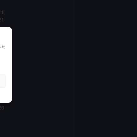
21
21
021
 åt
20
20