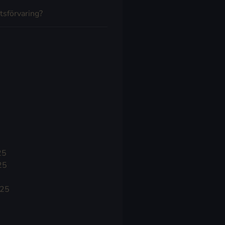
tsförvaring?
25
25
025