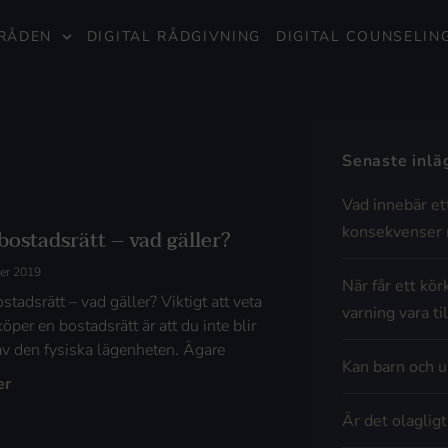
RÅDEN
DIGITAL RÅDGIVNING
DIGITAL COUNSELIN
Senaste inl
Vad innebär et
konsekvenser 
 bostadsrätt – vad gäller?
er 2019
När får ett kör
ostadsrätt – vad gäller? Viktigt att veta
varning vara til
öper en bostadsrätt är att du inte blir
av den fysiska lägenheten. Ägare
Kan barn och u
er
Är det olaglig