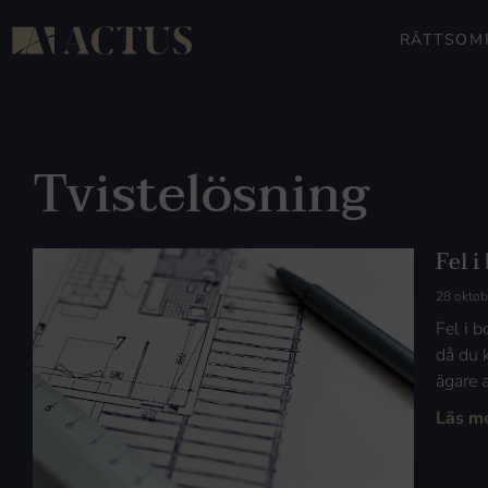
RÄTTSOM
Tvistelösning
Fel i
28 oktob
Fel i b
då du k
ägare 
Läs m