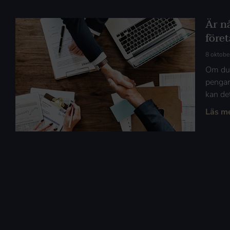
Är nå
före
8 oktobe
Om du s
pengar 
kan det
Läs m