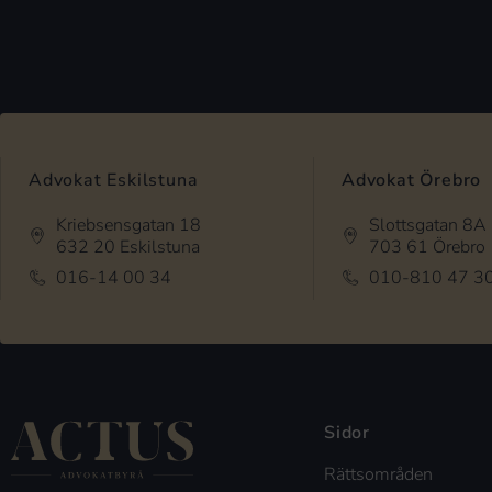
Advokat Eskilstuna
Advokat Örebro
Kriebsensgatan 18
Slottsgatan 8A
632 20 Eskilstuna
703 61 Örebro
016-14 00 34
010-810 47 3
Sidor
Rättsområden