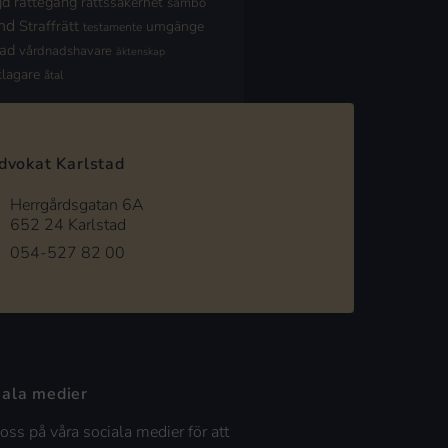
jd
rättegång
rättssäkerhet
sambo
nd
Straffrätt
umgänge
testamente
nad
vårdnadshavare
äktenskap
klagare
åtal
dvokat Karlstad
Herrgårdsgatan 6A
652 24 Karlstad
054-527 82 00
iala medier
 oss på våra sociala medier för att