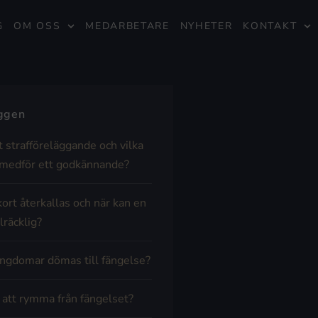
G
OM OSS
MEDARBETARE
NYHETER
KONTAKT
äggen
t strafföreläggande och vilka
medför ett godkännande?
kort återkallas och när kan en
lräcklig?
ngdomar dömas till fängelse?
t att rymma från fängelset?