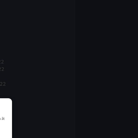
22
22
022
 åt