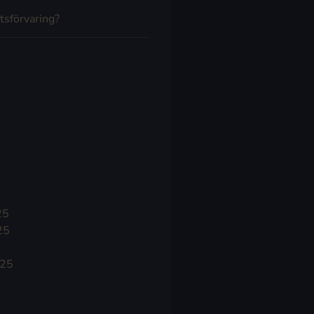
tsförvaring?
25
25
025