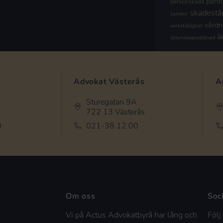
påföl
personskada
skadestå
sambor
vård
verkställighet
å
äktenskapsskillnad
Advokat Västerås
A
Sturegatan 9A
722 13 Västerås
0
021-38 12 00
Om oss
Soc
Vi på Actus Advokatbyrå har lång och
Följ