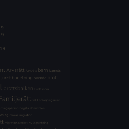
19
19
019
nt
Arvsrätt
barn
barnets
Asylrätt
brott
jurist
bodelning
boende
l
brottsbalken
Brottsoffer
Familjerätt
fel
Försörjningskrav
ärningsperson
högsta domstolen
örslag
makar
migration
tt
migrationsverket
ny lagstiftning